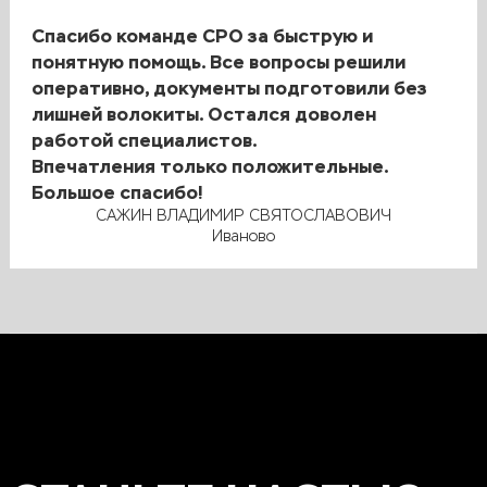
Севастополь
Биробиджан
Химки
Спасибо команде СРО за быструю и
понятную помощь. Все вопросы решили
Мытищи
Подольск
Балашиха
оперативно, документы подготовили без
Нарьян-Мар
Мелитополь
лишней волокиты. Остался доволен
работой специалистов.
Салехард
Ханты-Мансийск
Впечатления только положительные.
Большое спасибо!
Анадырь
САЖИН ВЛАДИМИР СВЯТОСЛАВОВИЧ
Иваново